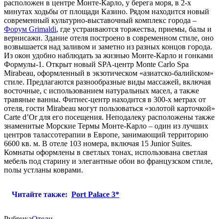
расположен в центре Монте-Карло, у берега моря, в 2-х
минутах ходьбы от площади Казино. Рядом находится новый
современный культурно-выставочный комплекс города –
Форум Grimaldi
, где устраиваются торжества, приемы, балы и
вернисажи. Здание отеля построено в современном стиле, оно
возвышается над заливом и заметно из разных концов города.
Из окон удобно наблюдать за жизнью Монте-Карло и гонками
Формулы-1. Открыт новый SPA-центр Monte Carlo Spa
Mirabeau, оформленный в экзотическом «азиатско-балийском»
стиле. Предлагаются разнообразные виды массажей, включая
восточные, с использованием натуральных масел, а также
травяные ванны. Фитнес-центр находится в 300-х метрах от
отеля, гости Mirabeau могут пользоваться «золотой карточкой»
Carte d’Or для его посещения. Неподалеку расположены также
знаменитые Морские Термы Монте-Карло – один из лучших
центров талассотерапии в Европе, занимающий территорию
6600 кв. м. В отеле 103 номера, включая 15 Junior Suites.
Комнаты оформлены в светлых тонах, использована светлая
мебель под старину и элегантные обои во французском стиле,
полы устланы коврами.
Читайте также:
Port Palace 3*
Рубрика
Отели