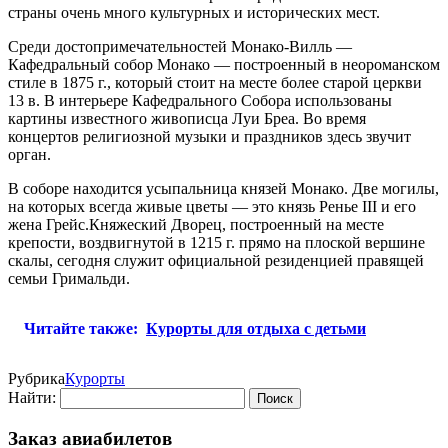
страны очень много культурных и исторических мест.
Среди достопримечательностей Монако-Вилль —
Кафедральный собор Монако — построенный в неороманском
стиле в 1875 г., который стоит на месте более старой церкви
13 в. В интерьере Кафедрального Собора использованы
картины известного живописца Луи Бреа. Во время
концертов религиозной музыки и праздников здесь звучит
орган.
В соборе находится усыпальница князей Монако. Две могилы,
на которых всегда живые цветы — это князь Ренье III и его
жена Грейс.Княжеский Дворец, построенный на месте
крепости, воздвигнутой в 1215 г. прямо на плоской вершине
скалы, сегодня служит официальной резиденцией правящей
семьи Гримальди.
Читайте также:
Курорты для отдыха с детьми
Рубрика
Курорты
Найти:
Заказ авиабилетов